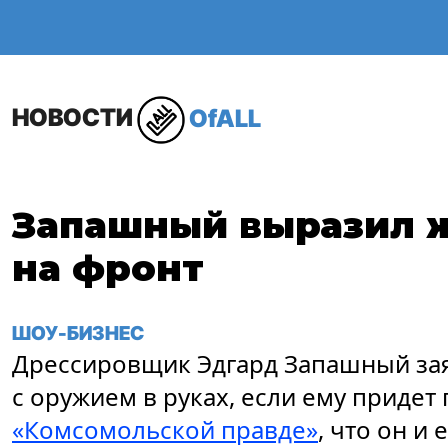
ОБЩЕСТВО
В МИР
НОВОСТИ
OfALL
Запашный выразил ж
на фронт
ШОУ-БИЗНЕС
Дрессировщик Эдгард Запашный заяв
с оружием в руках, если ему придет 
«Комсомольской правде»
, что он и