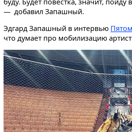
буду. Будет повестка, значит, пойду 
— добавил Запашный.
Эдгард Запашный в интервью
Пятом
что думает про мобилизацию артис