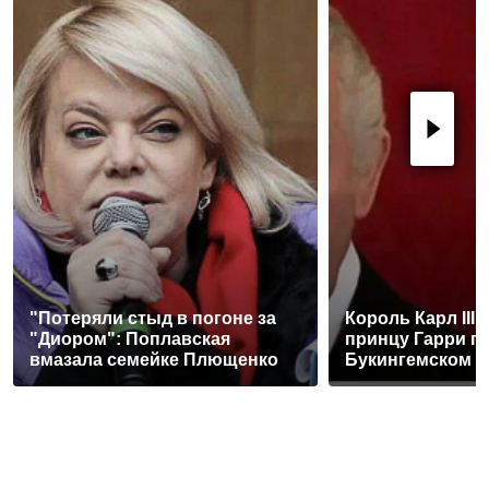
"Потеряли стыд в погоне за
Король Карл III
"Диором": Поплавская
принцу Гарри п
вмазала семейке Плющенко
Букингемском 