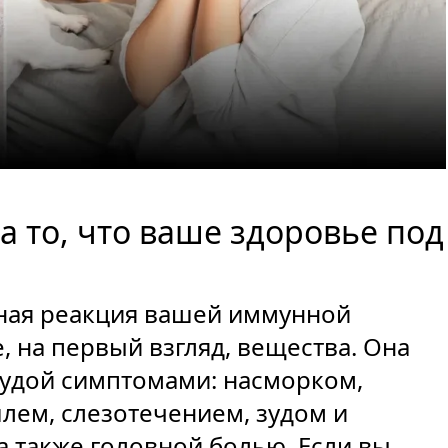
 то, что ваше здоровье под
чная реакция вашей иммунной
 на первый взгляд, вещества. Она
тудой симптомами: насморком,
лем, слезотечением, зудом и
а также головной болью. Если вы