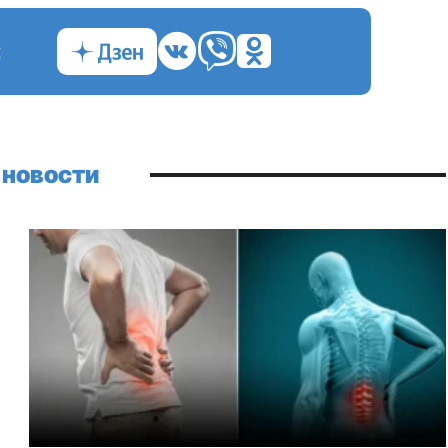
с
 новости