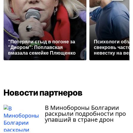
"Потеряли стыд в погоне за
Психологи объя
"Диором": Поплавская
свекровь часто
вмазала семейке Плющенко
невестку на вер
Новости партнеров
В Минобороны Болгарии
раскрыли подробности про
упавший в стране дрон