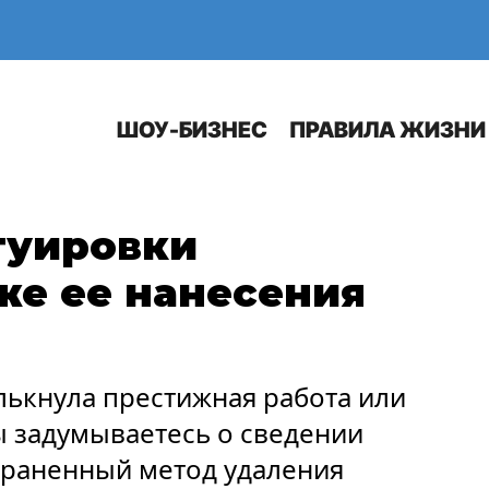
Е
АВТО
ШОУ-БИЗНЕС
ПРАВИЛА ЖИЗНИ
туировки
же ее нанесения
лькнула престижная работа или
ы задумываетесь о сведении
траненный метод удаления