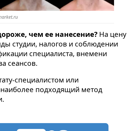
market.ru
дороже, чем ее нанесение?
На цену
нды студии, налогов и соблюдении
фикации специалиста, внемени
а сеансов.
тату-специалистом или
 наиболее подходящий метод
и.