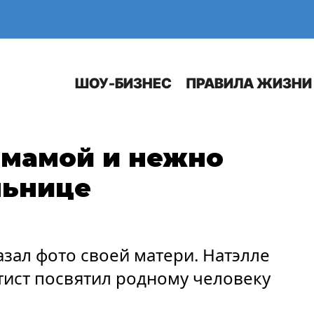
Е
АВТО
ШОУ-БИЗНЕС
ПРАВИЛА ЖИЗНИ
 мамой и нежно
льнице
азал фото своей матери. Натэлле
тист посвятил родному человеку