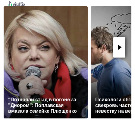
"Потеряли стыд в погоне за
Психологи объя
"Диором": Поплавская
свекровь часто
вмазала семейке Плющенко
невестку на вер