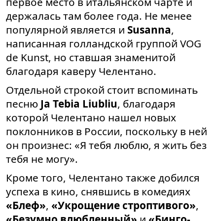
первое место в итальянском чарте и
держалась там более года. Не менее
популярной является и
Susanna
,
написанная голландской группой VOG
de Kunst, но ставшая знаменитой
благодаря каверу Челентано.
Отдельной строкой стоит вспоминать
песню
Ja Tebia Liubliu
, благодаря
которой Челентано нашел новых
поклонников в России, поскольку в ней
он произнес: «Я тебя люблю, я жить без
тебя не могу».
Кроме того, Челентано также добился
успеха в кино, снявшись в комедиях
«Блеф»
,
«Укрощение строптивого»
,
«Безумно влюбленный»
и
«Бинго-