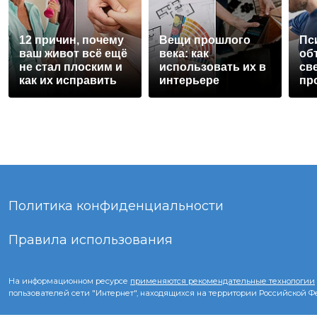
12 причин, почему
Вещи прошлого
Пс
ваш живот всё ещё
века: как
об
не стал плоским и
использовать их в
св
как их исправить
интерьере
пр
не
ве
Политика конфиденциальности
Правила использования
На информационном ресурсе
применяются рекомендательные технологии
пользователей сети "Интернет", находящихся на территории Российской 