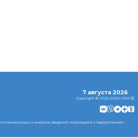
макароны
Эксперты
ипают во
Эксперты назвали
раскрыли, эак
рки и как
неожиданную
соцсети
бежать
пользу объятий
заставляют
мужчин считат
себя лузерами
7 августа 2026
Copyright © 2022-2026 OfAll 🐷
 систематизации и анализа сведений, относящихся к предпочтениям