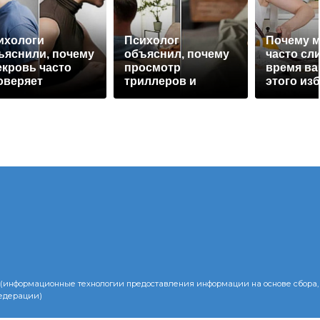
ихологи
Психолог
Почему 
ъяснили, почему
объяснил, почему
часто сл
екровь часто
просмотр
время ва
оверяет
триллеров и
этого из
вестку на
боевиков не
рность
вызывает
агрессии
(информационные технологии предоставления информации на основе сбора,
Федерации)