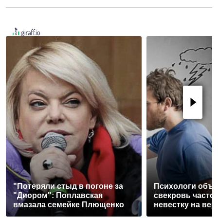
"Потеряли стыд в погоне за
Психологи объя
"Диором": Поплавская
свекровь часто
вмазала семейке Плющенко
невестку на вер