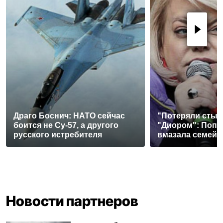
Драго Боснич: НАТО сейчас
"Потеряли стыд 
боится не Су-57, а другого
"Диором": Попл
русского истребителя
вмазала семей
Новости партнеров