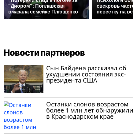
"Потеряли стыд в погоне за
Психологи объя
"Диором": Поплавская
свекровь часто
вмазала семейке Плющенко
невестку на вер
Новости партнеров
Сын Байдена рассказал об
ухудшении состояния экс-
президента США
Останки слонов возрастом
более 1 млн лет обнаружили
в Краснодарском крае