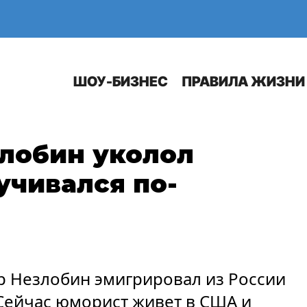
Е
АВТО
ШОУ-БИЗНЕС
ПРАВИЛА ЖИЗНИ
лобин уколол
учивался по-
р Незлобин эмигрировал из России
 Сейчас юморист живет в США и