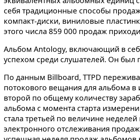
эквивалентных альбомных единиц св
себя традиционные способы продаж
компакт-диски, виниловые пластинки
этого числа 859 000 продаж приходи
Альбом Antology, включающий в себ
успехом среди слушателей. Он был 
По данным Billboard, TTPD пережи
потокового вещания для альбома в и
второй по общему количеству зара
альбома с момента старта измерений 
стала третьей по величине неделей
электронного отслеживания продаж в
успешная неделя продаж альбомов 