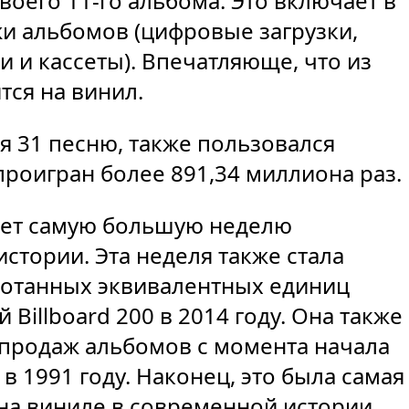
оего 11-го альбома. Это включает в
и альбомов (цифровые загрузки,
 и кассеты). Впечатляюще, что из
тся на винил.
я 31 песню, также пользовался
проигран более 891,34 миллиона раз.
вает самую большую неделю
стории. Эта неделя также стала
ботанных эквивалентных единиц
Billboard 200 в 2014 году. Она также
 продаж альбомов с момента начала
 1991 году. Наконец, это была самая
на виниле в современной истории.