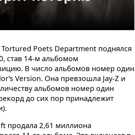
 Tortured Poets Department поднялся
00, став 14-м альбомом
зицию. В число альбомов номер один
or’s Version. Она превзошла Jay-Z и
оличеству альбомов номер один
 рекорд до сих пор принадлежит
).
ift продала 2,61 миллиона