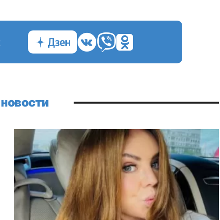
с
 новости