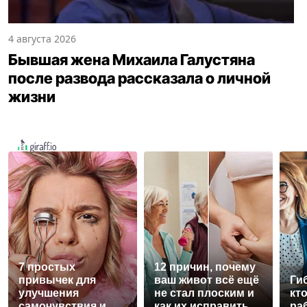
4 августа 2026
Бывшая жена Михаила Галустяна
после развода рассказала о личной
жизни
7 простых
12 причин, почему
привычек для
ваш живот всё ещё
Ги
улучшения
не стал плоским и
кт
самочувствия и
как их исправить
ра