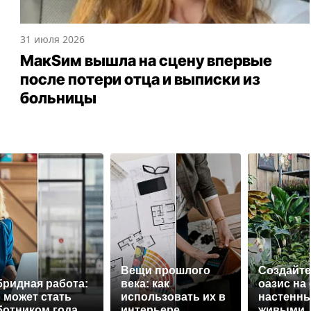
31 июля 2026
МакSим вышла на сцену впервые
после потери отца и выписки из
больницы
Вещи прошлого
Создайте
бридная работа:
века: как
оазис на 
о может стать
использовать их в
настенны
ботником года
интерьере
живыми