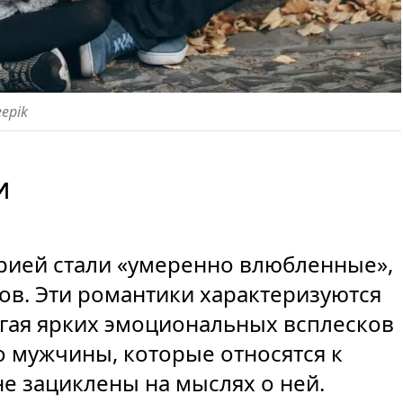
eepik
и
рией стали «умеренно влюбленные»,
ов. Эти романтики характеризуются
егая ярких эмоциональных всплесков
о мужчины, которые относятся к
не зациклены на мыслях о ней.