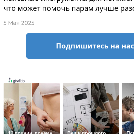
что может помочь парам лучше разо
5 Мая 2025
Подпишитесь
на на
12 причин, почему
Вещи прошлого
Пс