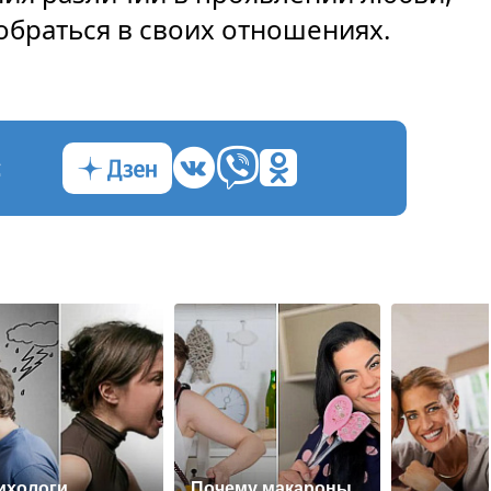
браться в своих отношениях.
с
ихологи
Почему макароны