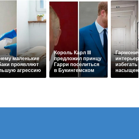
Король Карл III
Гармони
чему маленькие
предложил принцу
интерьер
баки проявляют
Гарри поселиться
избегать
льшую агрессию
в Букингемском
насыщен
дворце
декором