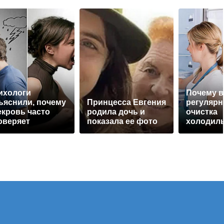
ихологи
Почему в
ъяснили, почему
Принцесса Евгения
регулярн
екровь часто
родила дочь и
очистка
оверяет
показала ее фото
холодиль
вестку на
советы д
рность
свежести
безопасн