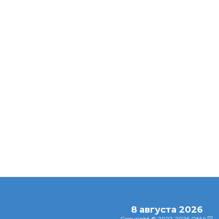
ажна
Психолога
ая
объяснила, чем
Почему малень
могут быть сны об
собаки проявл
ника:
умершем
большую агрес
ля
 и
ости
8 августа 2026
Copyright © 2022-2026 OfAll 🐷