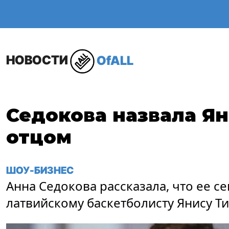
ОБЩЕСТВО
В МИР
НОВОСТИ
OfALL
Седокова назвала Я
отцом
ШОУ-БИЗНЕС
Анна Седокова рассказала, что ее с
латвийскому баскетболисту Янису Ти