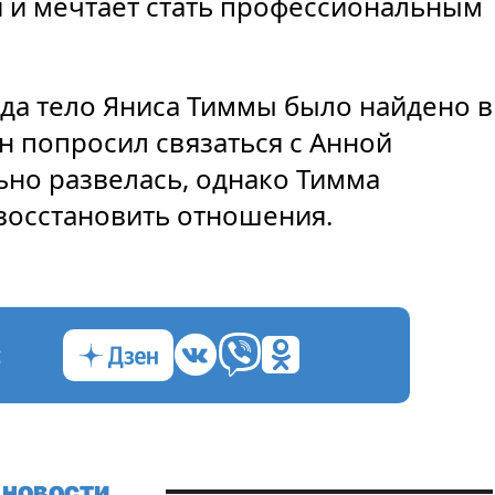
ми и мечтает стать профессиональным
ода тело Яниса Тиммы было найдено в
он попросил связаться с Анной
ьно развелась, однако Тимма
восстановить отношения.
с
 новости