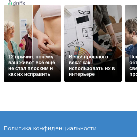
12 причин, почему
Вещи прошлого
Пс
ваш живот всё ещё
века: как
об
не стал плоским и
использовать их в
св
как их исправить
интерьере
пр
не
ве
Политика конфиденциальности