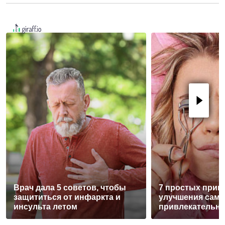
Врач дала 5 советов, чтобы
7 простых прив
защититься от инфаркта и
улучшения само
инсульта летом
привлекательн