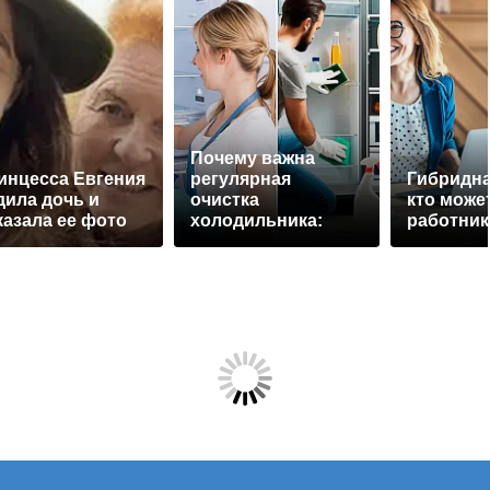
Почему важна
инцесса Евгения
регулярная
Гибридна
дила дочь и
очистка
кто може
казала ее фото
холодильника:
работник
советы для
свежести и
безопасности