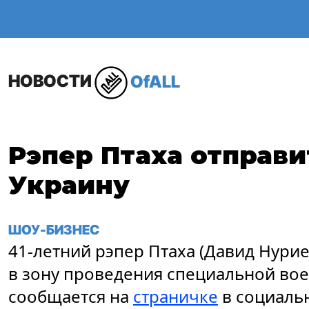
ОБЩЕСТВО
В МИР
НОВОСТИ
OfALL
Рэпер Птаха отправ
Украину
ШОУ-БИЗНЕС
41-летний рэпер Птаха (Давид Нурие
в зону проведения специальной вое
сообщается на
страничке
в социальн