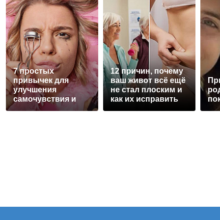
7 простых
12 причин, почему
привычек для
ваш живот всё ещё
Пр
улучшения
не стал плоским и
ро
самочувствия и
как их исправить
по
привлекательности