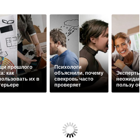
щи прошлого
Психологи
а: как
объяснили, почему
Эксперты
пользовать их в
свекровь часто
неожида
терьере
проверяет
пользу о
невестку на
верность