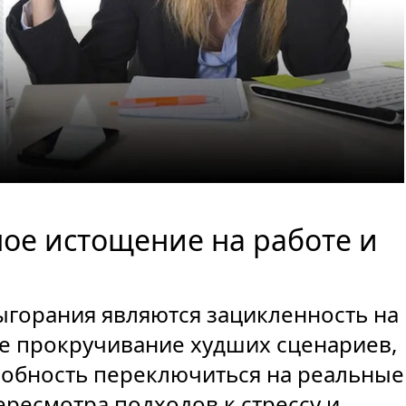
ое истощение на работе и
ыгорания являются зацикленность на
е прокручивание худших сценариев,
собность переключиться на реальные
ересмотра подходов к стрессу и