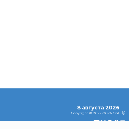
еки ног:
Эта простая
,
Что нужно знать
привычка с
тика и
перед поездкой на
деньгами усил
снятия
Ибицу
ваше финансов
благополучие
8 августа 2026
Copyright © 2022-2026 OfAll 🐷