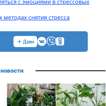
ляться с эмоциями в стрессовых
 методах снятия стресса
с
 новости