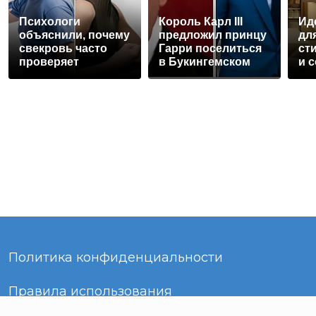
Психологи
Король Карл III
Ид
объяснили, почему
предложил принцу
дл
свекровь часто
Гарри поселиться
ст
проверяет
в Букингемском
и 
невестку на
дворце
вы
верность
Политика конфиденциальности
Правила использования