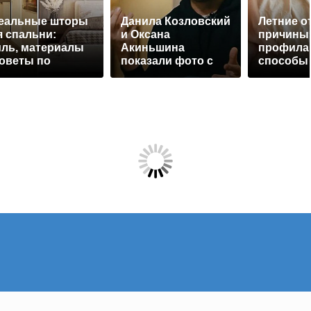
еальные шторы
Данила Козловский
Летние от
я спальни:
и Оксана
причины
иль, материалы
Акиньшина
профилак
советы по
показали фото с
способы 
бору
отдыха в Италии