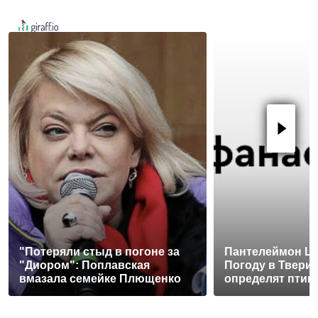
"Потеряли стыд в погоне за
Пантелеймон Це
"Диором": Поплавская
Погоду в Твери 
вмазала семейке Плющенко
определят птиц