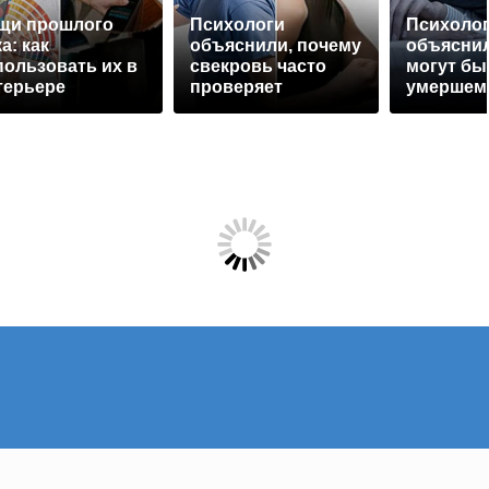
щи прошлого
Психологи
Психоло
а: как
объяснили, почему
объяснил
пользовать их в
свекровь часто
могут бы
терьере
проверяет
умершем
невестку на
верность