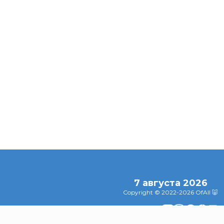
га
Психолог
а, чем
Почему маленькие
объяснил, поч
ть сны об
собаки проявляют
просмотр
большую агрессию
триллеров и
боевиков не
вызывает
агрессии
7 августа 2026
Copyright © 2022-2026 OfAll 🐷