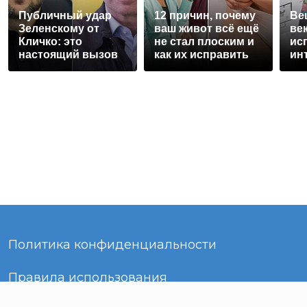
Публичный удар
12 причин, почему
Ве
Зеленскому от
ваш живот всё ещё
век
Кличко: это
не стал плоским и
ис
настоящий вызов
как их исправить
ин
Политика конфиденциальности
Правила использования