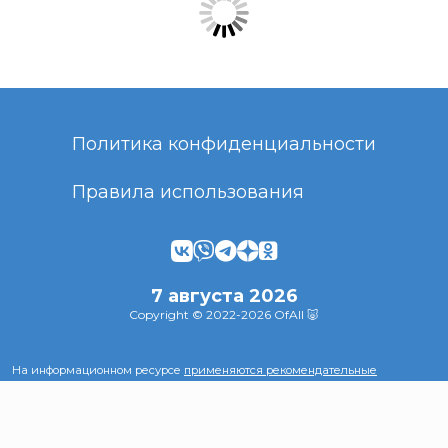
Политика конфиденциальности
Правила использования
7 августа 2026
Copyright © 2022-2026 OfAll 🐷
На информационном ресурсе
применяются рекомендательные
технологии
(информационные технологии предоставления информации
на основе сбора, систематизации и анализа сведений, относящихся к
предпочтениям пользователей сети "Интернет", находящихся на
территории Российской Федерации)