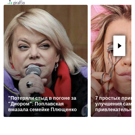
"Потеряли стыд в погоне за
7 простых прив
"Диором": Поплавская
улучшения само
вмазала семейке Плющенко
привлекательн