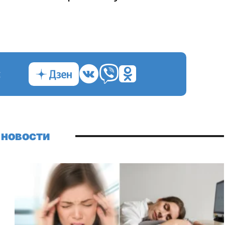
с
 новости