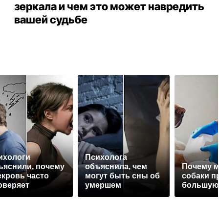
зеркала и чем это может навредить
вашей судьбе
ихологи
Психолога
ъяснили, почему
объяснила, чем
Почему м
екровь часто
могут быть сны об
собаки п
оверяет
умершем
большую
вестку на
рность