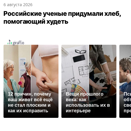
6 августа 2026
Российские ученые придумали хлеб,
помогающий худеть
12 причин, почему
Вещи прошлого
Пс
ваш живот всё ещё
века: как
об
не стал плоским и
использовать их в
св
как их исправить
интерьере
пр
не
ве