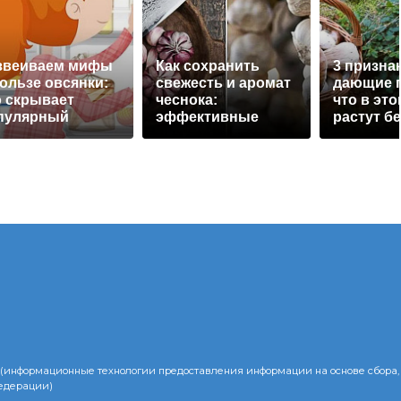
звеиваем мифы
Как сохранить
3 признак
пользе овсянки:
свежесть и аромат
дающие п
о скрывает
чеснока:
что в это
пулярный
эффективные
растут б
втрак
методы
грибы
(информационные технологии предоставления информации на основе сбора,
Федерации)