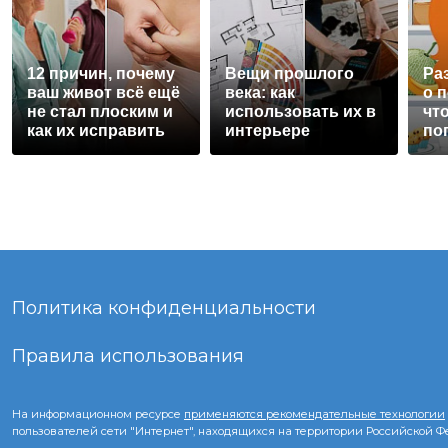
12 причин, почему
Вещи прошлого
Ра
ваш живот всё ещё
века: как
о 
не стал плоским и
использовать их в
чт
как их исправить
интерьере
по
за
Политика конфиденциальности
Правила использования
На информационном ресурсе
применяются рекомендательные технологии
пользователей сети "Интернет", находящихся на территории Российской 