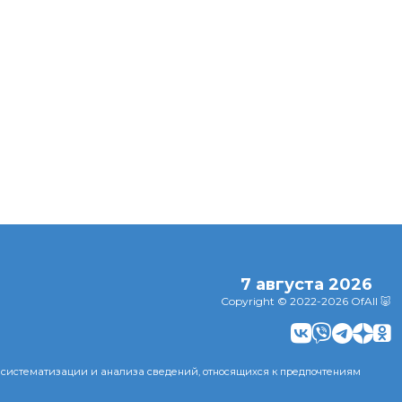
а,
Иосиф Пригожин
онять,
отреагировал на
Принцесса Евг
м лесу
банкротство
родила дочь и
елые
переехавшего в
показала ее фо
Дубай младшего
сына Валерии
7 августа 2026
Copyright © 2022-2026 OfAll 🐷
 систематизации и анализа сведений, относящихся к предпочтениям