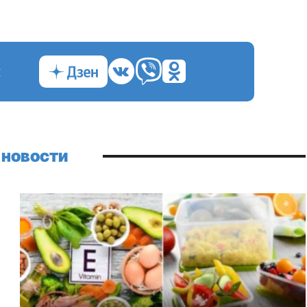
с
 новости