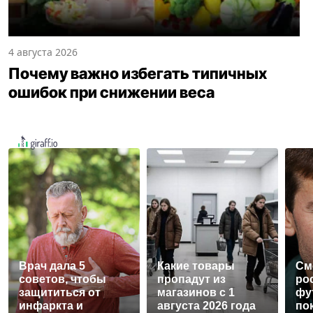
4 августа 2026
Почему важно избегать типичных
ошибок при снижении веса
Врач дала 5
Какие товары
См
советов, чтобы
пропадут из
ро
защититься от
магазинов с 1
фу
инфаркта и
августа 2026 года
по