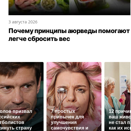
3 августа 2026
Почему принципы аюрведы помогают
легче сбросить вес
олов призвал
7 простых
12 причи
ссийских
привычек для
ваш живо
тболистов
улучшения
не стал 
кинуть страну
самочувствия и
как их и