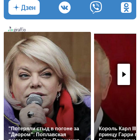
"Потеряли стыд в погоне за
Король Карл III
"Диором": Поплавская
принцу Гарри п