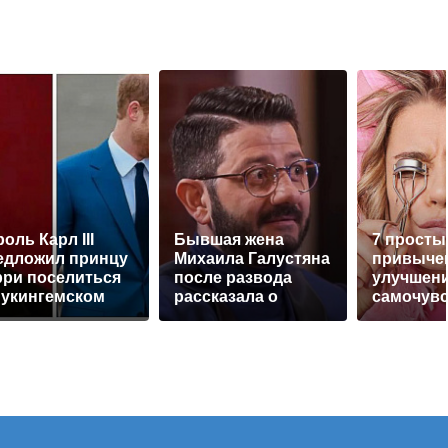
оль Карл III
Бывшая жена
7 просты
едложил принцу
Михаила Галустяна
привычек
рри поселиться
после развода
улучшен
Букингемском
рассказала о
самочувс
орце
личной жизни
привлека