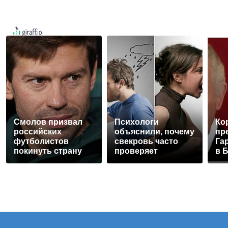
Смолов призвал
Психологи
Кор
российских
объяснили, почему
пр
футболистов
свекровь часто
Га
покинуть страну
проверяет
в 
невестку на
дв
верность