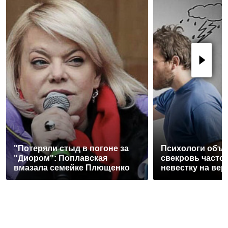
"Потеряли стыд в погоне за
Психологи объя
"Диором": Поплавская
свекровь часто
вмазала семейке Плющенко
невестку на вер