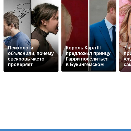
Психологи
Король Карл III
7 
объяснили, почему
предложил принцу
пр
свекровь часто
Гарри поселиться
ул
проверяет
в Букингемском
са
невестку на
дворце
пр
верность