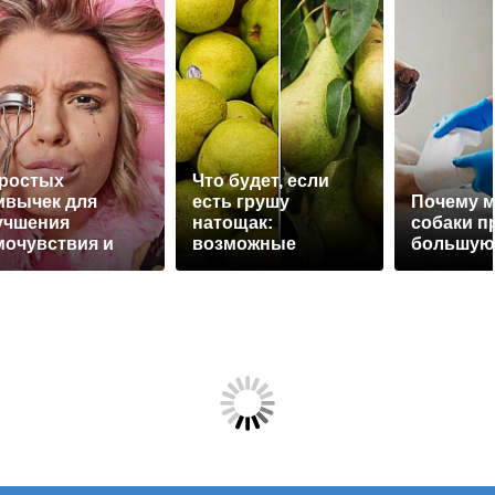
простых
Что будет, если
ивычек для
есть грушу
Почему м
учшения
натощак:
собаки п
мочувствия и
возможные
большую
ивлекательности
последствия