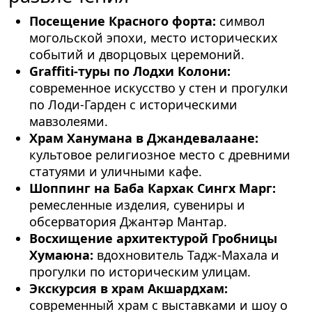
Посещение Красного форта:
символ
могольской эпохи, место исторических
событий и дворцовых церемоний.
Graffiti-туры по Лодхи Колони:
современное искусство у стен и прогулки
по Лоди-Гарден с историческими
мавзолеями.
Храм Ханумана в Джандевалаане:
культовое религиозное место с древними
статуями и уличными кафе.
Шоппинг на Баба Кархак Сингх Марг:
ремесленные изделия, сувениры и
обсерватория Джантәр Мантар.
Восхищение архитектурой Гробницы
Хумаюна:
вдохновитель Тадж-Махала и
прогулки по историческим улицам.
Экскурсия в храм Акшардхам:
современный храм с выставками и шоу о