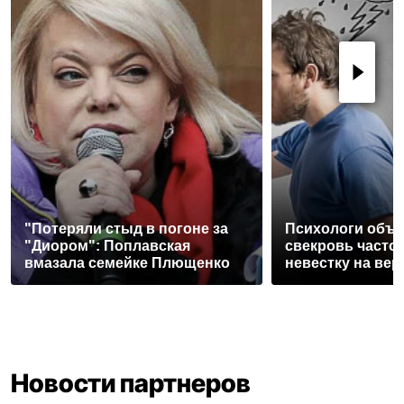
"Потеряли стыд в погоне за
Психологи объя
"Диором": Поплавская
свекровь часто
вмазала семейке Плющенко
невестку на вер
Новости партнеров