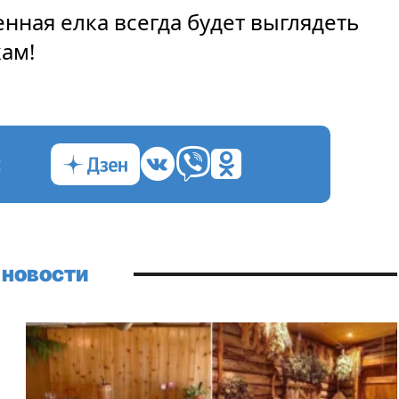
енная елка всегда будет выглядеть
кам!
с
 новости