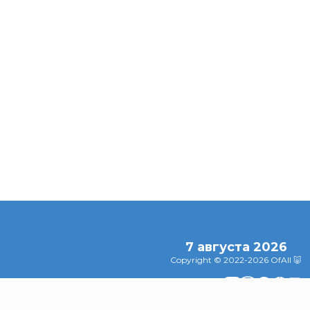
ажна
Диетологи
Эксперты
ая
объяснили
рассказали про
ведущую роль
влияние депре
ника:
клетчатки в
на старение
ля
похудении и
организма
 и
здоровье
ости
кишечника
7 августа 2026
Copyright © 2022-2026 OfAll 🐷