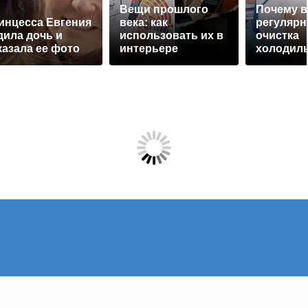
Вещи прошлого
Почему в
инцесса Евгения
века: как
регулярн
дила дочь и
использовать их в
очистка
казала ее фото
интерьере
холодиль
советы д
свежести
безопасн