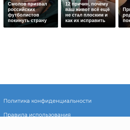
Смолов призвал
12 причин, почему
российских
ваш живот всё ещё
Пр
футболистов
не стал плоским и
ро
покинуть страну
как их исправить
по
Политика конфиденциальности
Правила использования